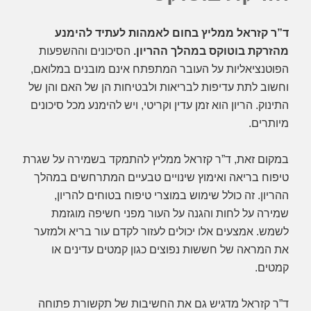
ד”ר קזראל ממליץ בחום לאמהות לעתיד
להימנע
מהזרקת בוטוקס במהלך ההריון.
הסיכונים וההשפעות
הפוטנציאליות על העובר המתפתח אינם מובנים במלואם,
וחשוב לתת עדיפות לבריאות ולבטיחות הן של האם והן של
התינוק. הריון הוא זמן עדין וקריטי, ויש להימנע מכל סיכונים
מיותרים.
במקום זאת, ד”ר קזראל ממליץ להתמקד בשמירה על שגרת
טיפוח בריאה ואימוץ שינויים טבעיים המתרחשים במהלך
ההריון. זה כולל שימוש במוצרי טיפוח בטוחים להריון,
שמירה על לחות והגנה על העור מפני חשיפה מוגזמת
לשמש. אמצעים אלו יכולים לעזור לקדם עור בריא ולמזער
את המראה של חששות נפוצים כגון קמטים עדינים או
קמטים.
ד”ר קזראל מדגיש גם את החשיבות של תקשורת פתוחה