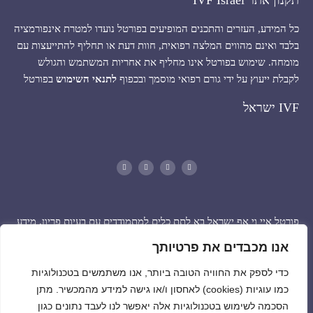
כל המידע, העזרים והתכנים המופיעים בפורטל נועדו למטרת אינפורמציה
בלבד ואינם מהווים המלצה רפואית, חוות דעת או תחליף להתייעצות עם
מומחה. שימוש בפורטל אינו מחליף את אחריות המשתמש והגולש
לקבלת ייעוץ על ידי גורם רפואי מוסמך ובכפוף
לתנאי השימוש
בפורטל
IVF ישראל
פורטל איי וי אף ישראל בא לתת כלים למתמודדים עם בעיות פריון, מידע
למטופלים אשר נמצאים בתהליכי הפריה, ומידע כללי לאוכלוסיית ישראל
אנו מכבדים את פרטיותך
בפורטל מידע ברמות שונות בארץ וגם בעולם. ומציע חידושים ופיתוחים
כדי לספק את החוויה הטובה ביותר, אנו משתמשים בטכנולוגיות
חלוציים לשיקום הסטטוסקוו בטיפולים בארץ ובחו”ל.
כמו עוגיות (cookies) לאחסון ו/או גישה למידע מהמכשיר. מתן
הסכמה לשימוש בטכנולוגיות אלה יאפשר לנו לעבד נתונים כגון
הפורטל עשוי להוות כלי מרכזי לסיוע וקידום איכות חיים וטיפול