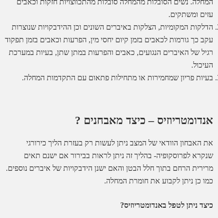
המחלה. נשים הסובלות מהמחלה סובלות מהתכווצויות חזקות וכאבים
עזים ומשתקים.
הדלקות המקומיות, הצלקות באיברים השונים וכן ההידבקויות שנוצרות
עקב כך גורמות לכאבים בזמן קיום יחסי מין, הפרעות וכאבים בזמן תפקוד
רגיל של האיברים הנגועים, כאבים והפרעות במתן שתן, בעיות במערכת
העיכול.
בעיות פריון שמחמירות או מתחילות פתאום עם התקדמות המחלה.
אנדומטריוזיס – כיצד מאבחנים ?
את האבחון הוודאי של המצב ניתן לעשות רק בעזרת הליך כירורגי
שנקרא לפרוסקופיה- בהליך זה ניתן לראות בבירור אם ישנם תאים
מרירית הרחם בתוך חלל הבטן והאם ישנן הידבקויות של איברים נוספים.
כמו כן ניתן לקבוע את חומרת המחלה.
כיצד ניתן לטפל באנדומטריוזיס?