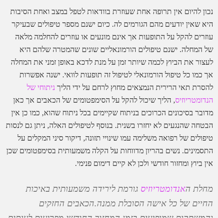
נכון להיום אין תרופה אחת שעוזרת בוודאות לטפל במצב ואחת הסיבות
היא שאין יודעים מהם הגורמים לה. כיום ישנם מספר טיפולים שבעיקר
עוזרים להקל על התופעות אך אינם מונעים או עוזרים להחלמה מלאה
של המחלה. ישנם טיפולים הורמונאליים שונים שהמטרה שלהם היא
לעצור את הביוץ לכמה שיותר זמן על מנת לדכא באופן זמני את המחלה
אך כמו כל טיפול הורמונאלי לטיפול זה תופעות לוואי. ישנה אפשרות
להסרת תאי הרירית הנמצאים מחוץ לרחם על ידי הליך
ניתוחי של
הנדומטריוזיס
, הליך שיכול להקל על הסימפטומים של הכאבים אך כאן
מדובר בסיכונים הכרוכים בניתוח שקיימים בכל ניתוח שהוא, כמו כן אין
הבטחה שהנגעים לא יחזרו בשנית. בנוסף לטיפולים האלה, ניתן גם לנסות
טיפולים של רפואה משלימה עמו שינויי תזונה, דיקור סיני המקלים על
התסמינים. נשים בהריון מדווחות על הקלה משמעותית בסימפטומים שכן
אין ביוץ ומחזור חודשי ולכן לא קיים דימום פנימי.
מחלת ה
אנדומטריוזיס
גורמת לירידה משמעותית באיכות
החיים של כל אישה הסובלת ממנה.הכאבים החזקים
והמשתקים שמופיעים בזמן המחזור החודשי מפריעים לעיתים