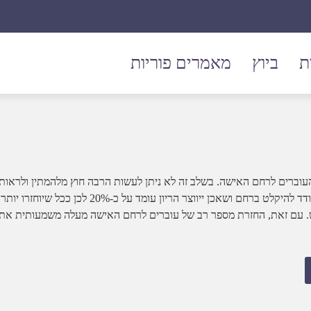
אנדומטריוזיס
ת
ביוץ
מאמרים פוריות
העוברים לרחם האישה. בשלב זה לא ניתן לעשות הרבה חוץ מלהמתין ולראות
אם אכן התפתח ההריון. בטיפולי הפריה חוץ גופית הסיכויים של עובר בודד להיקלט ברחם ושאכן ייווצר הריון עומד על כ-20% לכן ככל שיוחזרו יותר
ש. עם זאת, החזרת מספר רב של עוברים לרחם האישה מעלה משמעותית את