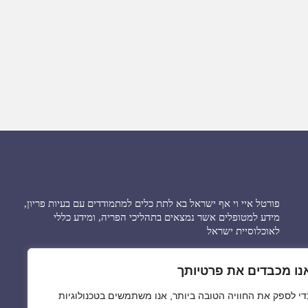
פורטל איי וי אף ישראל בא לתת כלים למתמודדים עם בעיות פריון,
מידע למטופלים אשר נמצאים בתהליכי הפריה, ומידע כללי
לאוכלוסיית ישראל
בפורטל מידע ברמות שונות בארץ וגם בעולם. ומציע חידושים
נו מכבדים את פרטיותך
ופיתוחים חלוציים לשיקום הסטטוסקוו בטיפולים בארץ ובחו”ל.
די לספק את החוויה הטובה ביותר, אנו משתמשים בטכנולוגיות
הפורטל עשוי להוות כלי מרכזי לסיוע וקידום איכות חיים וטיפול