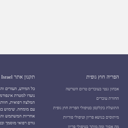
הפריה חוץ גופית
תקנון אתר IVF Israel
כל המידע, העזרים וה
אבחון גנטי בעוברים טרום השרשה
נועדו למטרת אינפורמצ
החזרת עוברים
המלצה רפואית, חוות 
התועלת בקלקסן בטיפולי הפריה חוץ גופית
עם מומחה. שימוש בפו
אחריות המשתמש והגול
מיתוסים בנושא פריון וטיפולי פוריות
גורם רפואי מוסמך וב
מה אסור ומה מותר בטיפולי פריון