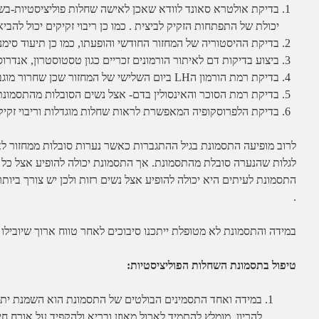
בדיקת אולטרא סאונד לוודא שאכן לאישה שחלות פוליציסטיות-ב
יכולת של התפתחות הזקיק לביצית . כמו כן ריבוי זקיקים יכול לה
בדיקת ההיסטוריה של המחזור החודשי והופעתו, כמו כן תיעוד סימנ
ביצוע בדיקות דם לאיתור הורמונים זכריים כגון טסטוסטרון, אנדרוסט
בדיקת רמת הורמון הLH ביום השלישי של המחזור שכן שחרור מוגבר של הורמון זה הוא אחת הסיבות לתסמונת השחלות הפוליציסטיות.
בדיקת רמת הסוכר והאינסולין בדם- אצל נשים הסובלות מהתסמונת
בדיקת הלפרוסקופיה המאפשרת לראות שחלות מוגדלות וריבוי זקי
לרוב מופיעה התסמונת בגיל ההתגברות כאשר נערות סובלות ממחזור לא
לגלות שהנערה סובלת מהתסמונת. אך התסמונת יכולה להופיע אצל כל 
התסמונת לעיתים היא יכולה להופיע אצל נשים רזות ולכן יש צורך ביו
.
במידה והתסמונת לא מטופלת ייתכנו סיבוכים לאחר טווח ארוך שיוביל
טיפול בתסמונת השחלות הפוליציסטיות:
במידה ואחד התסמינים הבולטים של התסמונת הוא השמנת יתר 
להריון. מומלץ להתמיד לאכול מאוזן ובריא ולהקפיד על אורח חי