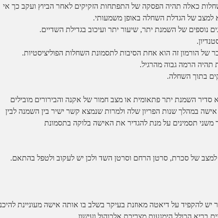
שחלות כאלה תהיה הפסקה של התפתחות הזקיקים לאחר הביוץ ועקב כך אי
ביא למצב של הגדלת השחלה באופן משמעותי.
ים נוספים של השמנת יתר, שיעור יתר ועיכוב בגדילת השדיים.
נדיון.
 תהיה הרמה גבוה מהרגיל.
קים בתוך השחלה.
 סדיר השמנת יתר פתאומית או מצב חמור של אקנה והבירורים מובילים
אישה במהלך שנות הפריון שלה ולמרות שנמצא קשר ישיר בין השמנה לבין
תר משני תסמינים על מנת להגדיר את האישה בלוקה בתסמונת
ו למצב של סכרת, סרטן הרחם וסרטן השד ולכן יש לעקוב ולטפל בהתאם.
יש להקפיד על דיאטה מאוזנת בעיקר בשלב בו אותה אישה מעוניינת להיכנ
ים בריא הכולל הימנעות מצריכת אלכוהול ועישון.