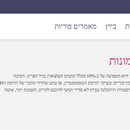
אנדומטריוזיס
ת
ביוץ
מאמרים פוריות
ונות
שחלות פוליציסטיות הן הגורם השכיח ביותר לאי פריון אצל נשים כאשר היא משפיעה על כ-10% מכלל הנשים הנמצאות בגיל הפריון. הסיבה
להיוותרות התסמונת היא כאשר ישנו גירוי יתר בשחלות לייצור הורמוני מין
סטיות תיתקלנה בביוץ לא סדיר וקושי להיכנס להריון, השמנת יתר, אקנה