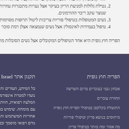
נטילת גלולות למניעת הריון בעיקר אצל נערות מתבגרות עוזרות
שנוצר עקב ריבוי ההורמונים.
נשים המטופלות בטיפולי פוריות צריכות ליטול תרופות מסוימות ו
טיפול בעמידות לאינסולין אצל נשים שנמצאה אצלן רמת סוכר וא
הפריה חוץ גופית היא אחד הטיפולים המקובלים אצל נשים הסובלות מתס
הפריה חוץ גופית
תקנון אתר IVF Israel
כל המידע, העזרים וה
אבחון גנטי בעוברים טרום השרשה
נועדו למטרת אינפורמצ
החזרת עוברים
המלצה רפואית, חוות 
התועלת בקלקסן בטיפולי הפריה חוץ גופית
עם מומחה. שימוש בפו
אחריות המשתמש והגול
מיתוסים בנושא פריון וטיפולי פוריות
גורם רפואי מוסמך וב
מה אסור ומה מותר בטיפולי פריון