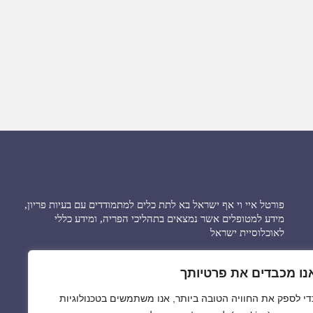
פורטל איי וי אף ישראל בא לתת כלים למתמודדים עם בעיות פריון,
מידע למטופלים אשר נמצאים בתהליכי הפריה, ומידע כללי
לאוכלוסיית ישראל
בפורטל מידע ברמות שונות בארץ וגם בעולם. ומציע חידושים
נו מכבדים את פרטיותך
ופיתוחים חלוציים לשיקום הסטטוסקוו בטיפולים בארץ ובחו”ל.
די לספק את החוויה הטובה ביותר, אנו משתמשים בטכנולוגיות
הפורטל עשוי להוות כלי מרכזי לסיוע וקידום איכות חיים וטיפול