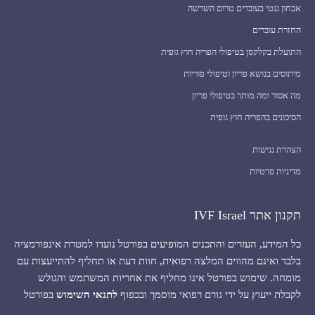
אבחון גנטי בעוברים טרום השרשה
החזרת עוברים
התועלת בקלקסן בטיפולי הפריה חוץ גופית
מיתוסים בנושא פריון וטיפולי פוריות
מה אסור ומה מותר בטיפולי פריון
הסיכונים בהפריה חוץ גופית
הצהרת נגישות
מדיניות פרטיות
תקנון אתר IVF Israel
כל המידע, העזרים והתכנים המופיעים בפורטל נועדו למטרת אינפורמציה
בלבד ואינם מהווים המלצה רפואית, חוות דעת או תחליף להתייעצות עם
מומחה. שימוש בפורטל אינו מחליף את אחריות המשתמש והגולש
לקבלת ייעוץ על ידי גורם רפואי מוסמך ובכפוף
לתנאי השימוש
בפורטל