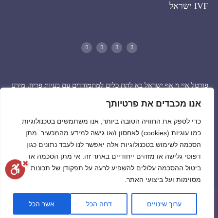
IVF ישראל
פורטל איי וי אף ישראל בא לתת כלים למתמודדים עם בעיות פריון, מידע
למטופלים אשר נמצאים בתהליכי הפריה, ומידע כללי לאוכלוסיית ישראל
אנו מכבדים את פרטיותך
בפורטל מידע ברמות שונות בארץ וגם בעולם. ומציע חידושים ופיתוחים
כדי לספק את החוויה הטובה ביותר, אנו משתמשים בטכנולוגיות
חלוציים לשיקום הסטטוסקוו בטיפולים בארץ ובחו”ל.
כמו עוגיות (cookies) לאחסון ו/או גישה למידע מהמכשיר. מתן
הסכמה לשימוש בטכנולוגיות אלה יאפשר לנו לעבד נתונים כגון
הפורטל עשוי להוות כלי מרכזי לסיוע וקידום איכות חיים וטיפול
למתמודדים עם סוגיות פוריות
דפוסי גלישה או מזהים ייחודיים באתר זה. אי מתן הסכמה או
ביטול ההסכמה עלולים להשפיע לרעה על תפקודן של תכונות
מסוימות ועל ביצועי האתר.
ערוך שינויים
דחה הכל
אשר הכל
DESIGN BY MEDICAL ONLINE