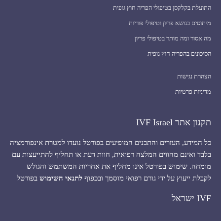
התועלת בקלקסן בטיפולי הפריה חוץ גופית
מיתוסים בנושא פריון וטיפולי פוריות
מה אסור ומה מותר בטיפולי פריון
הסיכונים בהפריה חוץ גופית
הצהרת נגישות
מדיניות פרטיות
תקנון אתר IVF Israel
כל המידע, העזרים והתכנים המופיעים בפורטל נועדו למטרת אינפורמציה
בלבד ואינם מהווים המלצה רפואית, חוות דעת או תחליף להתייעצות עם
מומחה. שימוש בפורטל אינו מחליף את אחריות המשתמש והגולש
לקבלת ייעוץ על ידי גורם רפואי מוסמך ובכפוף
לתנאי השימוש
בפורטל
IVF ישראל